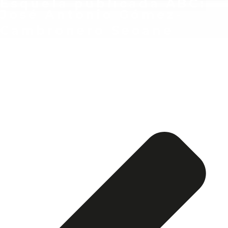
Esquela publicada ABC:
José Antonio Gómez-
Cambronero Seoane