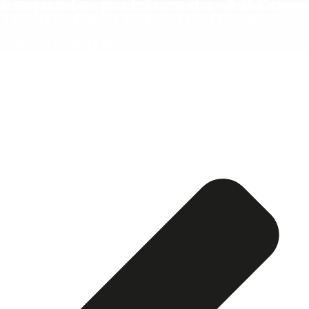
Esquela publicada ABC:
Jesús Evaristo G. Díaz-
Casariego