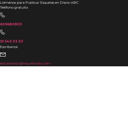
Ir
Llámenos para Publicar Esquelas en Diario ABC
Teléfono gratuito
al
contenido
609680803
91 540 03 03
Escríbanos
esquelasabc@esquelasabc.com