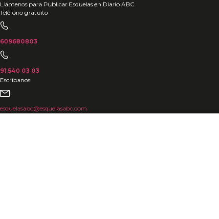
Ir
Llámenos para Publicar Esquelas en Diario ABC
Teléfono gratuito
al
contenido
609680803
91 540 03 03
Escríbanos
esquelasabc@esquelasabc.com