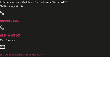
Ir
Llámenos para Publicar Esquelas en Diario ABC
Teléfono gratuito
al
contenido
609680803
91 540 03 03
Escríbanos
esquelasabc@esquelasabc.com