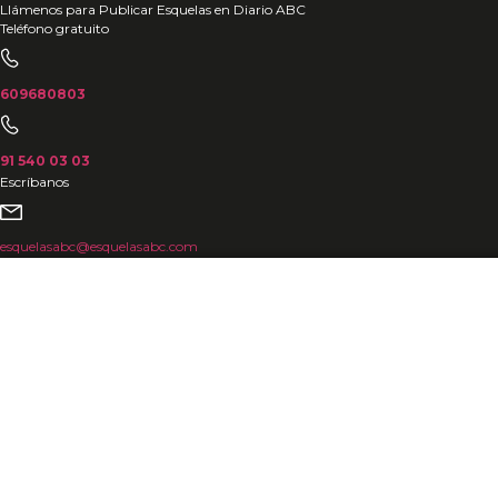
Ir
Llámenos para Publicar Esquelas en Diario ABC
Teléfono gratuito
al
contenido
609680803
91 540 03 03
Escríbanos
esquelasabc@esquelasabc.com