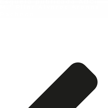
Esquela publicada ABC:
M.ª Pilar Álvarez Arenas
Pacheco