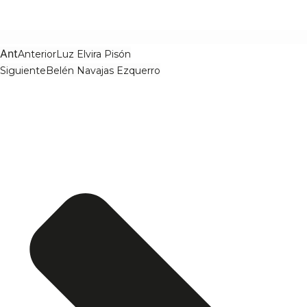
Ant
Anterior
Luz Elvira Pisón
Siguiente
Belén Navajas Ezquerro