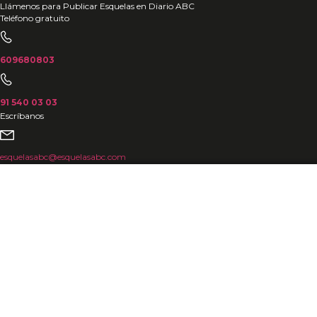
Ir
Llámenos para Publicar Esquelas en Diario ABC
Teléfono gratuito
al
contenido
609680803
91 540 03 03
Escríbanos
esquelasabc@esquelasabc.com