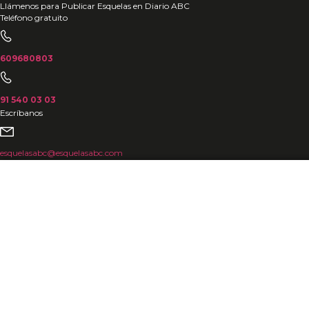
Ir
Llámenos para Publicar Esquelas en Diario ABC
Teléfono gratuito
al
contenido
609680803
91 540 03 03
Escríbanos
esquelasabc@esquelasabc.com