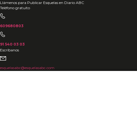
Ir
Llámenos para Publicar Esquelas en Diario ABC
Teléfono gratuito
al
contenido
609680803
91 540 03 03
Escríbanos
esquelasabc@esquelasabc.com