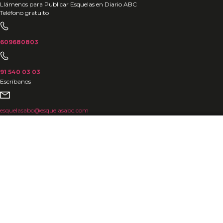
Ir
Llámenos para Publicar Esquelas en Diario ABC
Teléfono gratuito
al
contenido
609680803
91 540 03 03
Escríbanos
esquelasabc@esquelasabc.com