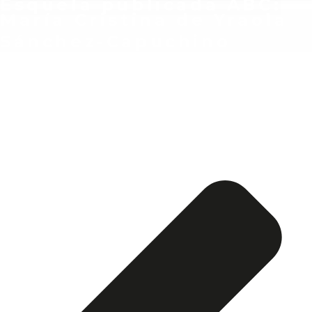
Esquela publicada ABC:
María Cristina de Yraola
Sánchez-Capuchino