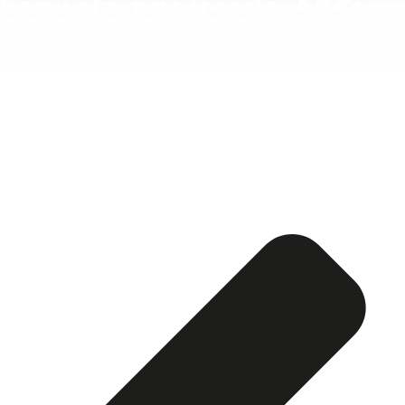
Esquela publicada ABC:
Adela de Landaburu y
Arenaza