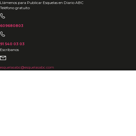
Ir
Llámenos para Publicar Esquelas en Diario ABC
Teléfono gratuito
al
contenido
609680803
91 540 03 03
Escríbanos
esquelasabc@esquelasabc.com