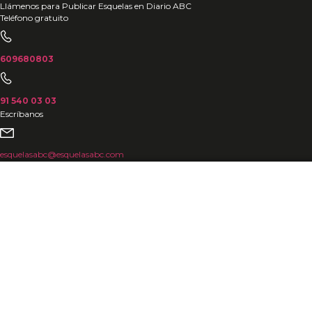
Ir
Llámenos para Publicar Esquelas en Diario ABC
Teléfono gratuito
al
contenido
609680803
91 540 03 03
Escríbanos
esquelasabc@esquelasabc.com