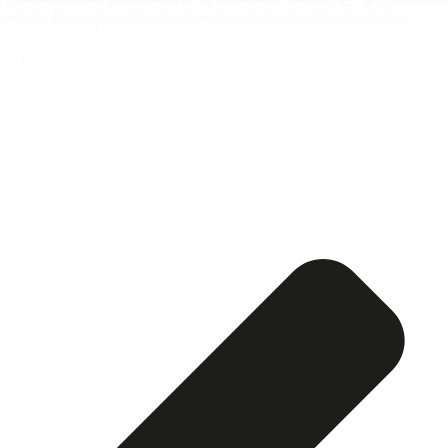
Esquela publicada ABC:
Baldomero Alonso
Martínez