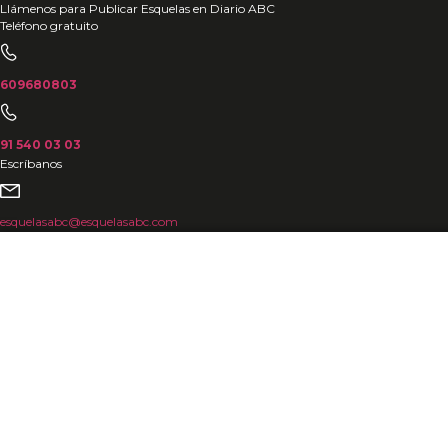
Ir
Llámenos para Publicar Esquelas en Diario ABC
Teléfono gratuito
al
contenido
609680803
91 540 03 03
Escríbanos
esquelasabc@esquelasabc.com